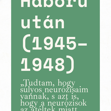
Háború
után
(1945–
1948)
„Tudtam, hogy
súlyos neurózisaim
vannak, s azt is,
hogy a neurózisok
az átéltek miatt