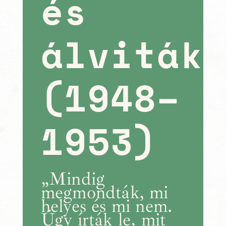
és
álviták
(1948–
1953)
„Mindig
megmondták, mi
helyes és mi nem.
Úgy írták le, mit