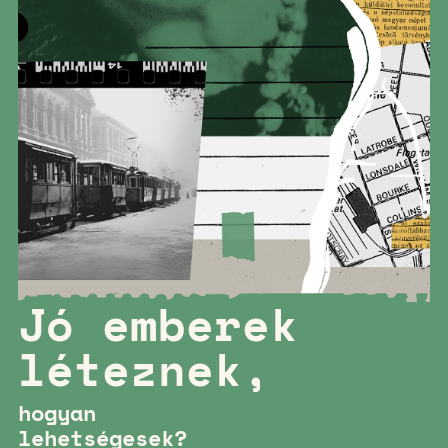
Jó emberek
léteznek,
hogyan
lehetségesek?