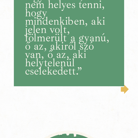
nem helyes tenni,
hogy
mindenkiben, aki
jelen volt,
fölmerült a gyanú,
ő az, akiről szó
van, ő az, aki
helytelenül
cselekedett.”