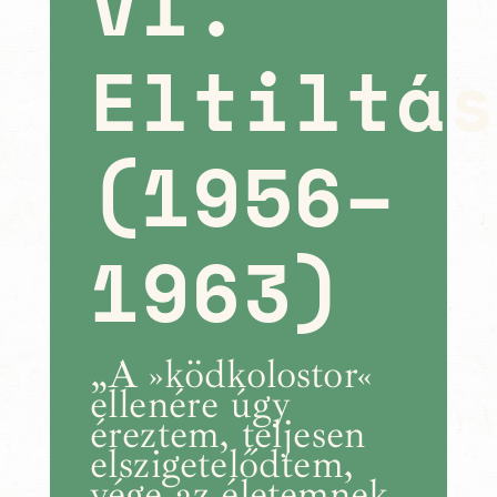
VI.
Eltiltá
(1956–
1963)
„A »ködkolostor«
ellenére úgy
éreztem, teljesen
elszigetelődtem,
vége az életemnek,