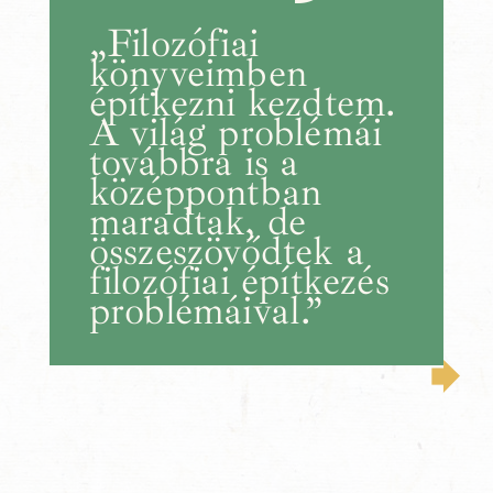
„Filozófiai
könyveimben
építkezni kezdtem.
A világ problémái
továbbra is a
középpontban
maradtak, de
összeszövődtek a
filozófiai építkezés
problémáival.”