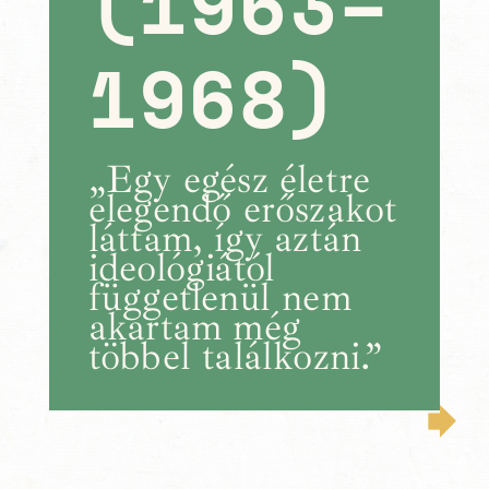
(1963–
1968)
„Egy egész életre
elegendő erőszakot
láttam, így aztán
ideológiától
függetlenül nem
akartam még
többel találkozni.”