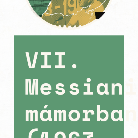
VII.
Messian
mámorba