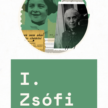
I.
Zsófi