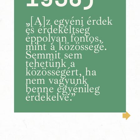
„[A]z egyéni érdek
és érdekeltség
éppolyan fontos,
mint a közösségé.
Semmit sem
tehetünk a
közösségért, ha
nem vagyunk
benne egyénileg
érdekelve.”