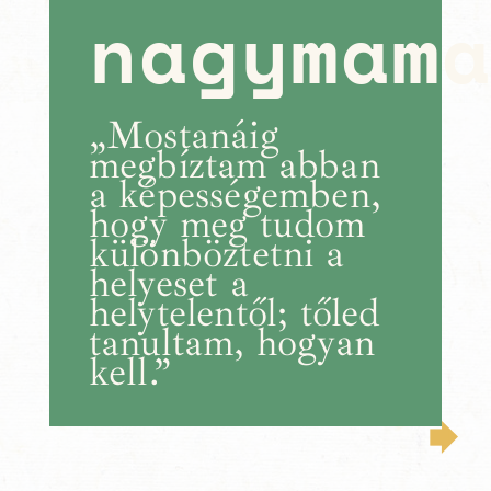
nagymam
„Mostanáig
megbíztam abban
a képességemben,
hogy meg tudom
különböztetni a
helyeset a
helytelentől; tőled
tanultam, hogyan
kell.”