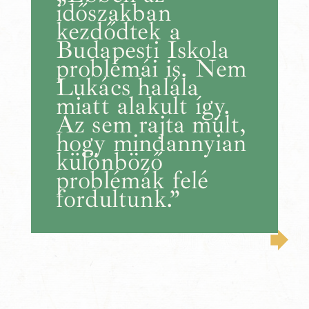
időszakban
kezdődtek a
Budapesti Iskola
problémái is. Nem
Lukács halála
miatt alakult így.
Az sem rajta múlt,
hogy mindannyian
különböző
problémák felé
fordultunk.”