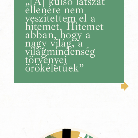
„[A] külső látszat
ellenére nem
veszítettem el a
hitemet. Hitemet
abban, hogy a
nagy világ, a
világmindenség
törvényei
örökéletűek”