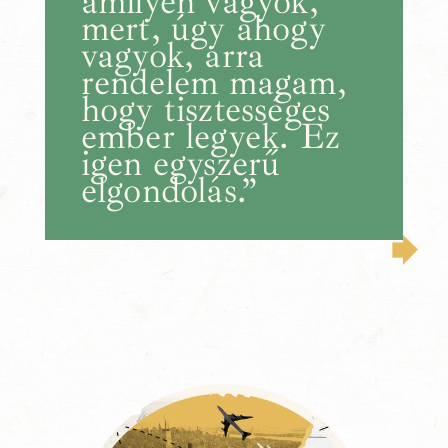
amilyen vagyok,
mert, úgy ahogy
vagyok, arra
rendelem magam,
hogy tisztességes
ember legyek. Ez
igen egyszerű
elgondolás.”