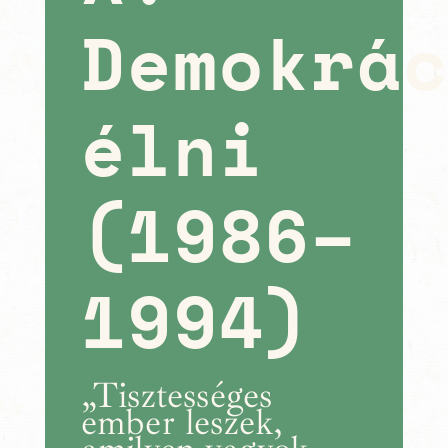
Demokrá
élni
(1986–
1994)
„Tisztességes
ember leszek,